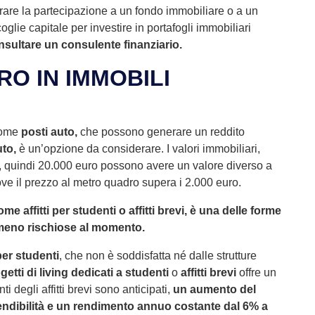
rare la partecipazione a un fondo immobiliare o a un
glie capitale per investire in portafogli immobiliari
nsultare un consulente finanziario.
RO IN IMMOBILI
come
posti auto,
che possono generare un reddito
to,
è un’opzione da considerare. I valori immobiliari,
ti, quindi 20.000 euro possono avere un valore diverso a
ve il prezzo al metro quadro supera i 2.000 euro.
me affitti per studenti o affitti brevi, è una delle forme
e meno rischiose al momento.
per studenti
, che non è soddisfatta né dalle strutture
getti di living dedicati a studenti
o
affitti brevi
offre un
 degli affitti brevi sono anticipati,
un aumento del
ivendibilità e un rendimento annuo costante dal 6% a