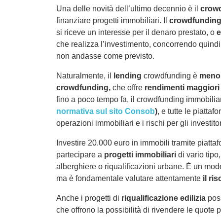
Una delle novità dell’ultimo decennio è il
crow
finanziare progetti immobiliari. Il
crowdfundin
si riceve un interesse per il denaro prestato, o
e
che realizza l’investimento, concorrendo quindi a
non andasse come previsto.
Naturalmente, il
lending
crowdfunding è
meno
crowdfunding,
che offre
rendimenti maggiori
fino a poco tempo fa, il crowdfunding immobili
normativa sul sito Consob
)
, e tutte le piatta
operazioni immobiliari e i rischi per gli investitor
Investire 20.000 euro in immobili tramite piatt
partecipare a
progetti immobiliari
di vario tipo,
alberghiere o riqualificazioni urbane. È un modo
ma è fondamentale valutare attentamente
il ri
Anche i progetti di
riqualificazione edilizia
poss
che offrono la possibilità di rivendere le quote