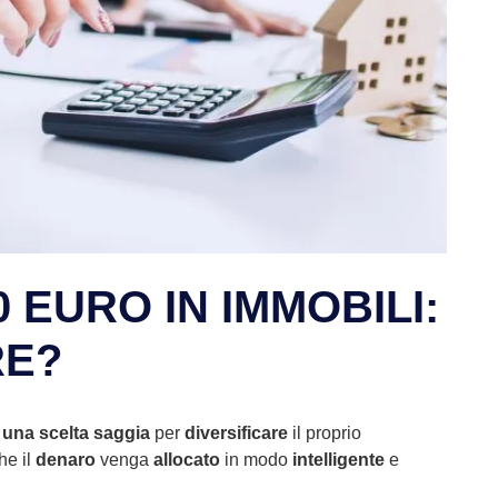
0 EURO IN IMMOBILI:
RE?
 una scelta saggia
per
diversificare
il proprio
he il
denaro
venga
allocato
in modo
intelligente
e