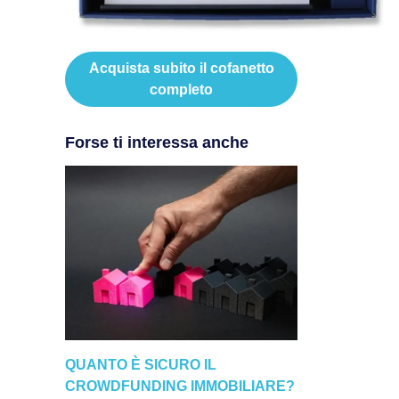
Acquista subito il cofanetto
completo
Forse ti interessa anche
QUANTO È SICURO IL
CROWDFUNDING IMMOBILIARE?