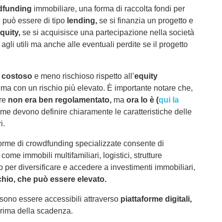
dfunding
immobiliare, una forma di raccolta fondi per
g
può essere di tipo
lending,
se si finanzia un progetto e
quity,
se si acquisisce una partecipazione nella società
gli utili ma anche alle eventuali perdite se il progetto
 costoso
e meno rischioso rispetto all’
equity
ma con un rischio più elevato. È importante notare che,
are
non era ben regolamentato,
ma
ora lo è (
qui la
forme devono definire chiaramente le caratteristiche delle
i.
aforme di crowdfunding specializzate consente di
 come immobili multifamiliari, logistici, strutture
 per diversificare e accedere a investimenti immobiliari,
schio, che può essere elevato.
ono essere accessibili attraverso
piattaforme digitali,
 prima della scadenza.