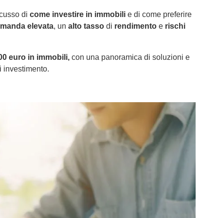
scusso di
come investire in immobili
e di come preferire
omanda elevata
, un
alto tasso
di
rendimento
e
rischi
0 euro in immobili,
con una panoramica di soluzioni e
i investimento.