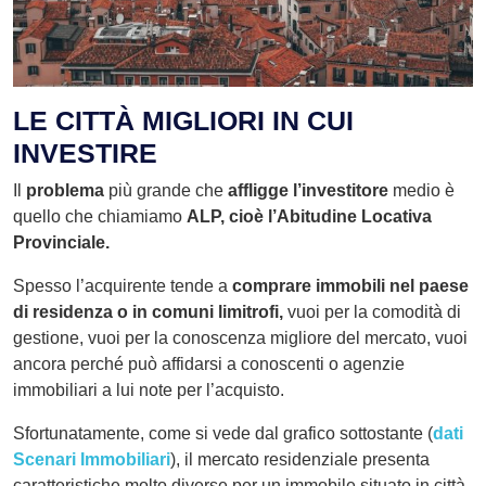
LE CITTÀ MIGLIORI IN CUI
INVESTIRE
Il
problema
più grande che
affligge l’investitore
medio è
quello che chiamiamo
ALP, cioè l’Abitudine Locativa
Provinciale.
Spesso l’acquirente tende a
comprare immobili nel paese
di residenza o in comuni limitrofi,
vuoi per la comodità di
gestione, vuoi per la conoscenza migliore del mercato, vuoi
ancora perché può affidarsi a conoscenti o agenzie
immobiliari a lui note per l’acquisto.
Sfortunatamente, come si vede dal grafico sottostante (
dati
Scenari Immobiliari
), il mercato residenziale presenta
caratteristiche molto diverse per un immobile situato in città,