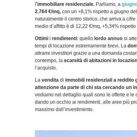
l
’immobiliare residenziale.
Parliamo, a
giugno
2.764 €/mq,
con un +8,1% rispetto a giugno del
naturalmente il centro storico, che arriva a cifr
medio d’affitto è di 12,22 €/mq, +5,34% rispett
Ottimi
i
rendimenti:
quello
lordo annuo
si atte
tempi di locazione estremamente brevi. La
dom
attrarre investitori grazie a una domanda costa
contempo, la
scarsità di abitazioni in locazio
l’acquisto.
La
vendita
di
immobili residenziali
a reddito 
attenzione da parte di chi sta cercando un in
vediamo nel dettaglio quali sono le offerte e le
dando un occhio ai rendimenti, alle aree più pro
massimo dall’investimento.