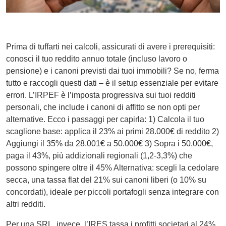
Prima di tuffarti nei calcoli, assicurati di avere i prerequisiti:
conosci il tuo reddito annuo totale (incluso lavoro o
pensione) e i canoni previsti dai tuoi immobili? Se no, ferma
tutto e raccogli questi dati – è il setup essenziale per evitare
errori. L’IRPEF è l’imposta progressiva sui tuoi redditi
personali, che include i canoni di affitto se non opti per
alternative. Ecco i passaggi per capirla: 1) Calcola il tuo
scaglione base: applica il 23% ai primi 28.000€ di reddito 2)
Aggiungi il 35% da 28.001€ a 50.000€ 3) Sopra i 50.000€,
paga il 43%, più addizionali regionali (1,2-3,3%) che
possono spingere oltre il 45% Alternativa: scegli la cedolare
secca, una tassa flat del 21% sui canoni liberi (o 10% su
concordati), ideale per piccoli portafogli senza integrare con
altri redditi.
Per una SRL, invece, l’IRES tassa i profitti societari al 24%