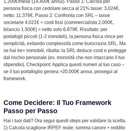
1.200€/mese (14.400€ annui). Passo 1: Calcola per
persona fisica con cedolare secca al 21% tasse: 3.024€,
netto: 11.376€. Passo 2: Confronta con SRL – tasse
societarie 4.021€ + costi fissi (commercialista 2.000€,
bilancio 1.500€) = netto solo 6.879€. Risultato: per
portafogli piccoli (1-2 immobili), la persona fisica vince per
semplicità, evitando complessità come burocrazia SRL. Ma
se hai tre+ immobili, ribalta: la SRL deduce costi e protegge
dal rischio personale (es. morosità che non intaccano il tuo
stipendio). Checkpoint: Applica questi numeri al tuo caso –
se il tuo portafoglio genera >20.000€ annui, prosegui al
framework.
Come Decidere: Il Tuo Framework
Passo per Passo
Hai i tuoi dati? Ora segui questi steps per validare la scelta.
1) Calcola scaglione IRPEF reale: somma canoni + reddito