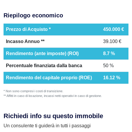
Riepilogo economico
Prezzo di Acquisto *
450.000 €
Incasso Annuo **
39.100 €
Rendimento (ante imposte) (ROI)
8.7 %
Percentuale finanziata dalla banca
50 %
Rendimento del capitale proprio (ROE)
16.12 %
* Non sono compresi i costi di transizione.
** Affitti in caso di locazione, incassi netti operativi in caso di gestione.
Richiedi info su questo immobile
Un consulente ti guiderà in tutti i passaggi