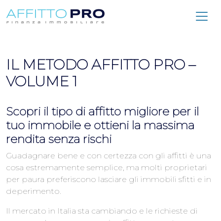
IL METODO AFFITTO PRO –
VOLUME 1
Scopri il tipo di affitto migliore per il
tuo immobile e ottieni la massima
rendita senza rischi
Guadagnare bene e con certezza con gli affitti è una
cosa estremamente semplice, ma molti proprietari
per paura preferiscono lasciare gli immobili sfitti e in
deperimento.
Il mercato in Italia sta cambiando e le richieste di